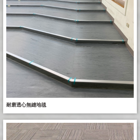
耐磨透心無縫地毯