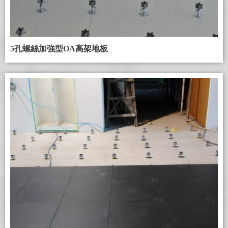
5孔螺絲加強型OA高架地板