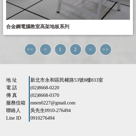
合金鋼電腦教室高架地板系列
<<
<
1
2
>
>>
地 址
新北市永和區民權路53號8樓833室
電 話
(02)8668-0220
傳 真
(02)8668-0370
服務信箱
mnen0227@gmail.com
聯絡人
吳先生
0910-276494
Line ID
0910276494