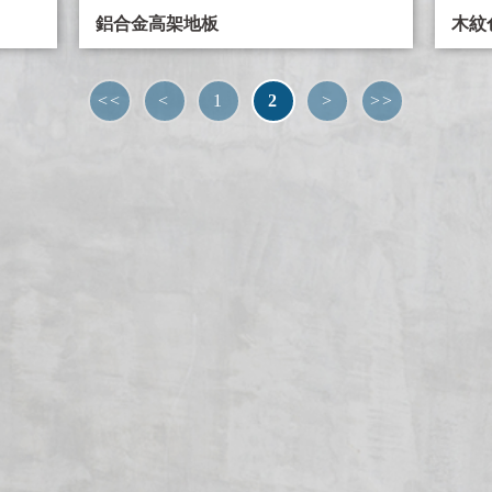
鋁合金高架地板
木紋
<<
<
1
2
>
>>