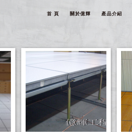
首 頁
關於億輝
產品介紹