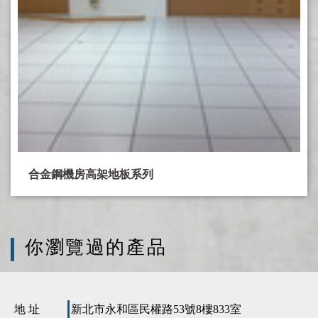
合金鋼機房高架地板系列
你瀏覽過的產品
地 址
新北市永和區民權路53號8樓833室
電 話
(02)8668-0220
傳 真
(02)8668-0370
服務信箱
mnen0227@gmail.com
聯絡人
吳先生
0910-276494
Line ID
0910276494