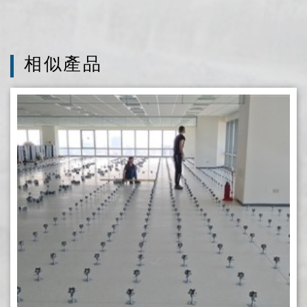
5孔螺絲加強型OA高架地板